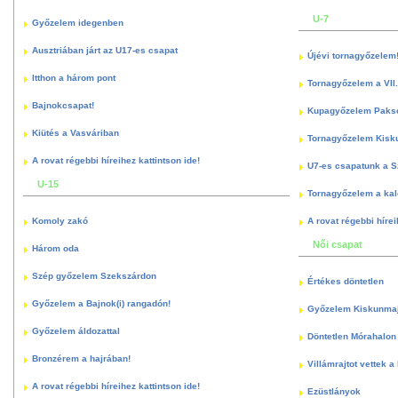
U-7
Győzelem idegenben
Ausztriában járt az U17-es csapat
Újévi tornagyőzelem
Itthon a három pont
Tornagyőzelem a VII.
Bajnokcsapat!
Kupagyőzelem Paks
Kiütés a Vasváriban
Tornagyőzelem Kisk
A rovat régebbi híreihez kattintson ide!
U7-es csapatunk a S
U-15
Tornagyőzelem a kal
Komoly zakó
A rovat régebbi hírei
Női csapat
Három oda
Szép győzelem Szekszárdon
Értékes döntetlen
Győzelem a Bajnok(i) rangadón!
Győzelem Kiskunma
Győzelem áldozattal
Döntetlen Mórahalon 
Bronzérem a hajrában!
Villámrajtot vettek a
A rovat régebbi híreihez kattintson ide!
Ezüstlányok