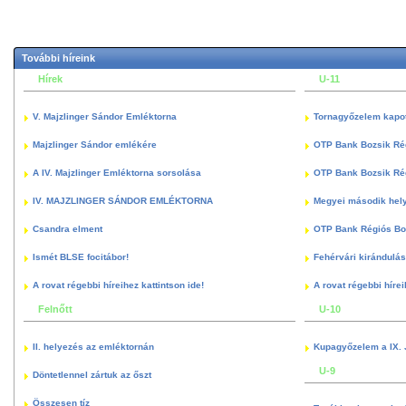
További híreink
Hírek
U-11
V. Majzlinger Sándor Emléktorna
Tornagyőzelem kapott
Majzlinger Sándor emlékére
OTP Bank Bozsik Ré
A IV. Majzlinger Emléktorna sorsolása
OTP Bank Bozsik Ré
IV. MAJZLINGER SÁNDOR EMLÉKTORNA
Megyei második hely
Csandra elment
OTP Bank Régiós Boz
Ismét BLSE focitábor!
Fehérvári kirándulás
A rovat régebbi híreihez kattintson ide!
A rovat régebbi hírei
Felnőtt
U-10
II. helyezés az emléktornán
Kupagyőzelem a IX. 
U-9
Döntetlennel zártuk az őszt
Összesen tíz