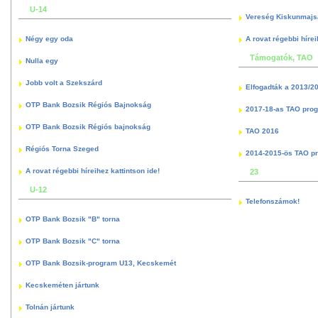
U-14
Vereség Kiskunmajs
Négy egy oda
A rovat régebbi hírei
Támogatók, TAO
Nulla egy
Jobb volt a Szekszárd
Elfogadták a 2013/2
OTP Bank Bozsik Régiós Bajnokság
2017-18-as TAO pro
OTP Bank Bozsik Régiós bajnokság
TAO 2016
Régiós Torna Szeged
2014-2015-ös TAO p
A rovat régebbi híreihez kattintson ide!
23
U-12
Telefonszámok!
OTP Bank Bozsik "B" torna
OTP Bank Bozsik "C" torna
OTP Bank Bozsik-program U13, Kecskemét
Kecskeméten jártunk
Tolnán jártunk