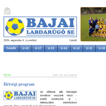
2026. augusztus 8.
(szombat)
László
Felnőtt
U-19
U-17
U-15
U-14
U-12
U-11
U-10
Hírek
2017. 01. 19. 8:58:22
Hétvégi program
Az előttünk álló hétvégén
tornákon veszünk részt -
kettőt rendezünk is -,
felkészülési mérkőzésre
utazunk. Íme a január 21-ei és 22-ei program: