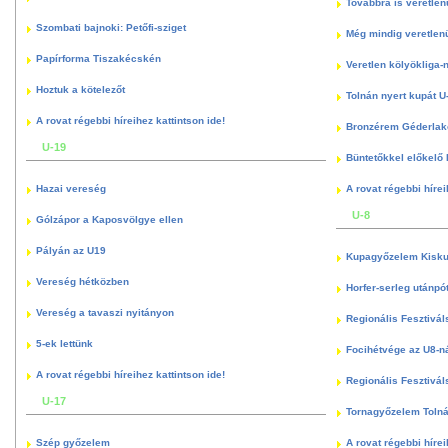
Továbbra is veretlen
Szombati bajnoki: Petőfi-sziget
Még mindig veretlenü
Papírforma Tiszakécskén
Veretlen kölyökliga-
Hoztuk a kötelezőt
Tolnán nyert kupát U
A rovat régebbi híreihez kattintson ide!
Bronzérem Géderlak
U-19
Büntetőkkel előkelő I
Hazai vereség
A rovat régebbi hírei
U-8
Gólzápor a Kaposvölgye ellen
Pályán az U19
Kupagyőzelem Kisku
Vereség hétközben
Horfer-serleg utánpó
Vereség a tavaszi nyitányon
Regionális Fesztivál
5-ek lettünk
Focihétvége az U8-n
A rovat régebbi híreihez kattintson ide!
Regionális Fesztivál
U-17
Tornagyőzelem Toln
Szép győzelem
A rovat régebbi hírei