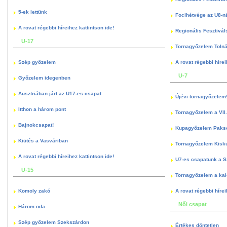
5-ek lettünk
Focihétvége az U8-n
A rovat régebbi híreihez kattintson ide!
Regionális Fesztivál
U-17
Tornagyőzelem Toln
Szép győzelem
A rovat régebbi hírei
U-7
Győzelem idegenben
Ausztriában járt az U17-es csapat
Újévi tornagyőzelem
Itthon a három pont
Tornagyőzelem a VII.
Bajnokcsapat!
Kupagyőzelem Paks
Kiütés a Vasváriban
Tornagyőzelem Kisk
A rovat régebbi híreihez kattintson ide!
U7-es csapatunk a S
U-15
Tornagyőzelem a kal
Komoly zakó
A rovat régebbi hírei
Női csapat
Három oda
Szép győzelem Szekszárdon
Értékes döntetlen