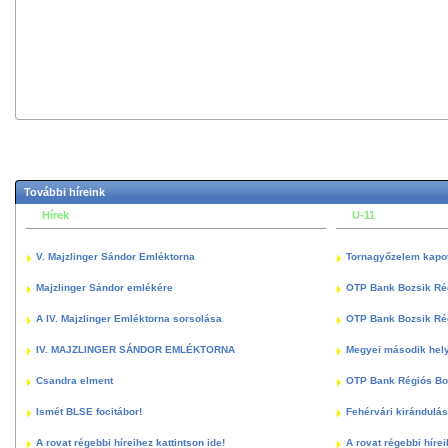
További híreink
Hírek
U-11
V. Majzlinger Sándor Emléktorna
Tornagyőzelem kapott
Majzlinger Sándor emlékére
OTP Bank Bozsik Ré
A IV. Majzlinger Emléktorna sorsolása
OTP Bank Bozsik Ré
IV. MAJZLINGER SÁNDOR EMLÉKTORNA
Megyei második hely
Csandra elment
OTP Bank Régiós Boz
Ismét BLSE focitábor!
Fehérvári kirándulás
A rovat régebbi híreihez kattintson ide!
A rovat régebbi hírei