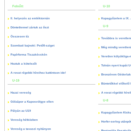
Felnőtt
U-10
II. helyezés az emléktornán
Kupagyőzelem a IX. 
U-9
Döntetlennel zártuk az őszt
Összesen tíz
Továbbra is veretlen
Szombati bajnoki: Petőfi-sziget
Még mindig veretlenü
Papírforma Tiszakécskén
Veretlen kölyökliga-
Hoztuk a kötelezőt
Tolnán nyert kupát U
A rovat régebbi híreihez kattintson ide!
Bronzérem Géderlak
U-19
Büntetőkkel előkelő I
Hazai vereség
A rovat régebbi hírei
U-8
Gólzápor a Kaposvölgye ellen
Pályán az U19
Kupagyőzelem Kisku
Vereség hétközben
Horfer-serleg utánpó
Vereség a tavaszi nyitányon
Regionális Fesztivál