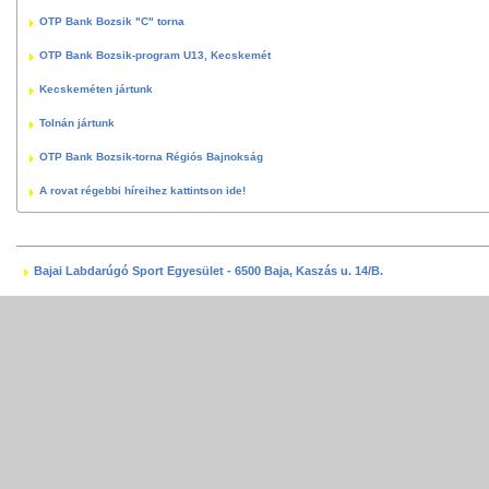
OTP Bank Bozsik "C" torna
OTP Bank Bozsik-program U13, Kecskemét
Kecskeméten jártunk
Tolnán jártunk
OTP Bank Bozsik-torna Régiós Bajnokság
A rovat régebbi híreihez kattintson ide!
Bajai Labdarúgó Sport Egyesület - 6500 Baja, Kaszás u. 14/B.