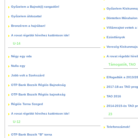
Győzelem a Bajnok(i) rangadón!
Győzelem Kiskunma
Győzelem áldozattal
Döntetlen Mórahalon 
Bronzérem a hajrában!
Villámrajtot vettek a
A rovat régebbi híreihez kattintson ide!
Ezüstlányok
U-14
Vereség Kiskunmajs
Négy egy oda
A rovat régebbi hírei
Támogatók, TAO
Nulla egy
Jobb volt a Szekszárd
Elfogadták a 2013/2
OTP Bank Bozsik Régiós Bajnokság
2017-18-as TAO pro
OTP Bank Bozsik Régiós bajnokság
TAO 2016
Régiós Torna Szeged
2014-2015-ös TAO p
A rovat régebbi híreihez kattintson ide!
23
U-12
Telefonszámok!
OTP Bank Bozsik "B" torna