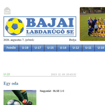
2026. augusztus 7.
(péntek)
Ibolya
Felnőtt
U-19
U-17
U-15
U-14
U-12
U-11
U-10
U-19
2013. 11. 09. 20:43:31
Egy oda
Nagyatád - BLSE 1-0