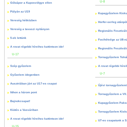
U-8
Gólzápor a Kaposvölgye ellen
Pályán az U19
Kupagyőzelem Kisku
Vereség hétközben
Horfer-serleg utánpó
Vereség a tavaszi nyitányon
Regionális Fesztivál
5-ek lettünk
Focihétvége az U8-n
A rovat régebbi híreihez kattintson ide!
Regionális Fesztivál
U-17
Tornagyőzelem Toln
Szép győzelem
A rovat régebbi hírei
U-7
Győzelem idegenben
Ausztriában járt az U17-es csapat
Újévi tornagyőzelem
Itthon a három pont
Tornagyőzelem a VII.
Bajnokcsapat!
Kupagyőzelem Paks
Kiütés a Vasváriban
Tornagyőzelem Kisk
A rovat régebbi híreihez kattintson ide!
U7-es csapatunk a S
U-15