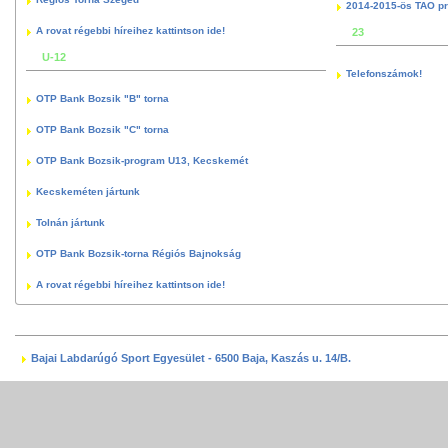
2014-2015-ös TAO p
A rovat régebbi híreihez kattintson ide!
23
U-12
Telefonszámok!
OTP Bank Bozsik "B" torna
OTP Bank Bozsik "C" torna
OTP Bank Bozsik-program U13, Kecskemét
Kecskeméten jártunk
Tolnán jártunk
OTP Bank Bozsik-torna Régiós Bajnokság
A rovat régebbi híreihez kattintson ide!
Bajai Labdarúgó Sport Egyesület - 6500 Baja, Kaszás u. 14/B.