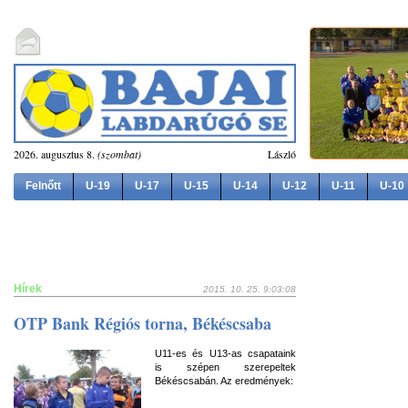
2026. augusztus 8.
(szombat)
László
Felnőtt
U-19
U-17
U-15
U-14
U-12
U-11
U-10
Hírek
2015. 10. 25. 9:03:08
OTP Bank Régiós torna, Békéscsaba
U11-es és U13-as csapataink
is szépen szerepeltek
Békéscsabán. Az eredmények: