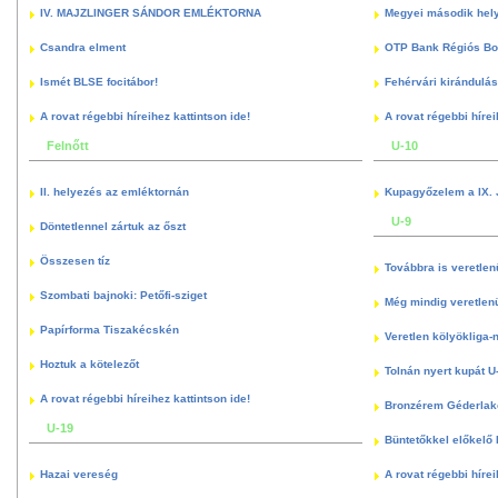
IV. MAJZLINGER SÁNDOR EMLÉKTORNA
Megyei második hely
Csandra elment
OTP Bank Régiós Boz
Ismét BLSE focitábor!
Fehérvári kirándulás
A rovat régebbi híreihez kattintson ide!
A rovat régebbi hírei
Felnőtt
U-10
II. helyezés az emléktornán
Kupagyőzelem a IX. 
U-9
Döntetlennel zártuk az őszt
Összesen tíz
Továbbra is veretlen
Szombati bajnoki: Petőfi-sziget
Még mindig veretlenü
Papírforma Tiszakécskén
Veretlen kölyökliga-
Hoztuk a kötelezőt
Tolnán nyert kupát U
A rovat régebbi híreihez kattintson ide!
Bronzérem Géderlak
U-19
Büntetőkkel előkelő I
Hazai vereség
A rovat régebbi hírei