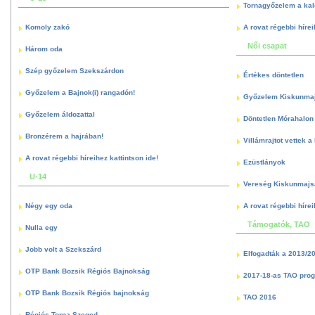
Tornagyőzelem a kal
Komoly zakó
A rovat régebbi hírei
Női csapat
Három oda
Szép győzelem Szekszárdon
Értékes döntetlen
Győzelem a Bajnok(i) rangadón!
Győzelem Kiskunma
Győzelem áldozattal
Döntetlen Mórahalon 
Bronzérem a hajrában!
Villámrajtot vettek a
A rovat régebbi híreihez kattintson ide!
Ezüstlányok
U-14
Vereség Kiskunmajs
Négy egy oda
A rovat régebbi hírei
Támogatók, TAO
Nulla egy
Jobb volt a Szekszárd
Elfogadták a 2013/2
OTP Bank Bozsik Régiós Bajnokság
2017-18-as TAO pro
OTP Bank Bozsik Régiós bajnokság
TAO 2016
Régiós Torna Szeged