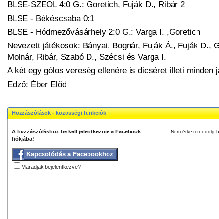
BLSE-SZEOL 4:0 G.: Goretich, Fuják D., Ribár 2
BLSE - Békéscsaba 0:1
BLSE - Hódmezővásárhely 2:0 G.: Varga I. ,Goretich
Nevezett játékosok: Bányai, Bognár, Fuják Á., Fuják D., 
Molnár, Ribár, Szabó D., Szécsi és Varga I.
A két egy gólos vereség ellenére is dicséret illeti minden
Edző: Éber Előd
Hozzászólások - közösségi funkciók
A hozzászóláshoz be kell jelentkeznie a Facebook
Nem érkezett eddig h
fiókjába!
Kapcsolódás a Facebookhoz
Maradjak bejelentkezve?