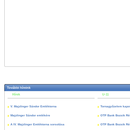
További híreink
Hírek
U-11
V. Majzlinger Sándor Emléktorna
Tornagyőzelem kapott
Majzlinger Sándor emlékére
OTP Bank Bozsik Ré
A IV. Majzlinger Emléktorna sorsolása
OTP Bank Bozsik Ré