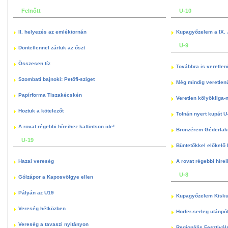
Felnőtt
U-10
II. helyezés az emléktornán
Kupagyőzelem a IX. 
U-9
Döntetlennel zártuk az őszt
Összesen tíz
Továbbra is veretlen
Szombati bajnoki: Petőfi-sziget
Még mindig veretlenü
Papírforma Tiszakécskén
Veretlen kölyökliga-
Hoztuk a kötelezőt
Tolnán nyert kupát U
A rovat régebbi híreihez kattintson ide!
Bronzérem Géderlak
U-19
Büntetőkkel előkelő I
Hazai vereség
A rovat régebbi hírei
U-8
Gólzápor a Kaposvölgye ellen
Pályán az U19
Kupagyőzelem Kisku
Vereség hétközben
Horfer-serleg utánpó
Vereség a tavaszi nyitányon
Regionális Fesztivál