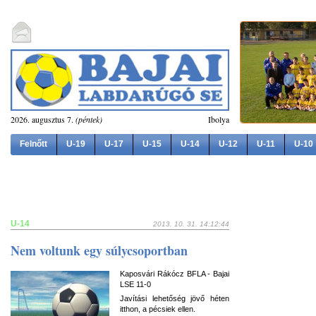
2026. augusztus 7.
(péntek)
Ibolya
Felnőtt
U-19
U-17
U-15
U-14
U-12
U-11
U-10
U-14
2013. 10. 31. 14:12:44
Nem voltunk egy súlycsoportban
Kaposvári Rákócz BFLA - Bajai
LSE 11-0
Javítási lehetőség jövő héten
itthon, a pécsiek ellen.