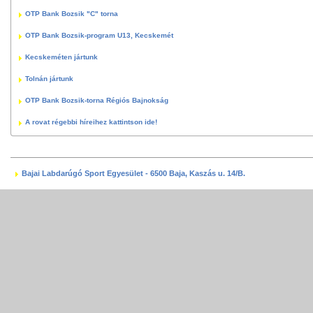
OTP Bank Bozsik "C" torna
OTP Bank Bozsik-program U13, Kecskemét
Kecskeméten jártunk
Tolnán jártunk
OTP Bank Bozsik-torna Régiós Bajnokság
A rovat régebbi híreihez kattintson ide!
Bajai Labdarúgó Sport Egyesület - 6500 Baja, Kaszás u. 14/B.