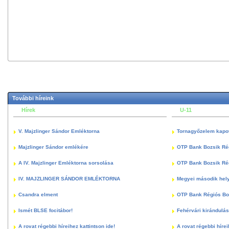
További híreink
Hírek
U-11
V. Majzlinger Sándor Emléktorna
Tornagyőzelem kapott
Majzlinger Sándor emlékére
OTP Bank Bozsik Ré
A IV. Majzlinger Emléktorna sorsolása
OTP Bank Bozsik Ré
IV. MAJZLINGER SÁNDOR EMLÉKTORNA
Megyei második hely
Csandra elment
OTP Bank Régiós Boz
Ismét BLSE focitábor!
Fehérvári kirándulás
A rovat régebbi híreihez kattintson ide!
A rovat régebbi hírei