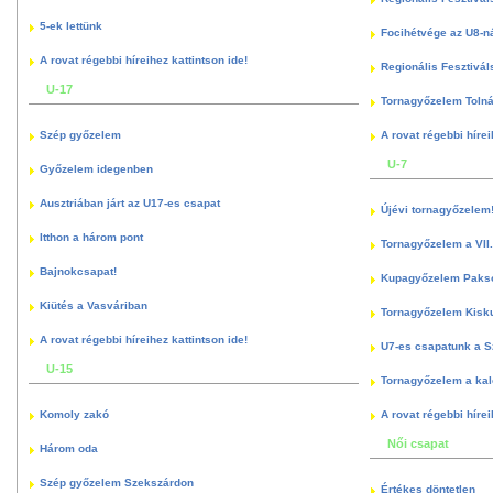
5-ek lettünk
Focihétvége az U8-n
A rovat régebbi híreihez kattintson ide!
Regionális Fesztivál
U-17
Tornagyőzelem Toln
Szép győzelem
A rovat régebbi hírei
U-7
Győzelem idegenben
Ausztriában járt az U17-es csapat
Újévi tornagyőzelem
Itthon a három pont
Tornagyőzelem a VII.
Bajnokcsapat!
Kupagyőzelem Paks
Kiütés a Vasváriban
Tornagyőzelem Kisk
A rovat régebbi híreihez kattintson ide!
U7-es csapatunk a S
U-15
Tornagyőzelem a kal
Komoly zakó
A rovat régebbi hírei
Női csapat
Három oda
Szép győzelem Szekszárdon
Értékes döntetlen