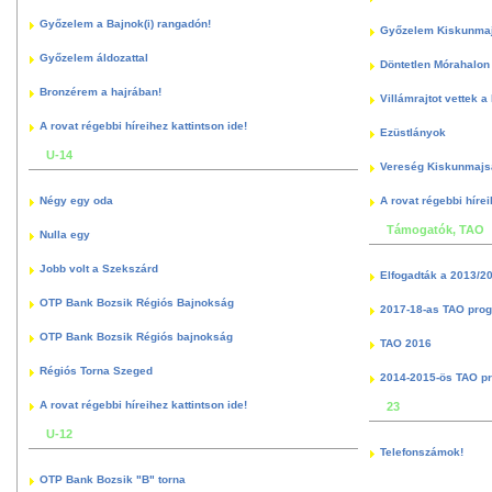
Győzelem a Bajnok(i) rangadón!
Győzelem Kiskunma
Győzelem áldozattal
Döntetlen Mórahalon 
Bronzérem a hajrában!
Villámrajtot vettek a
A rovat régebbi híreihez kattintson ide!
Ezüstlányok
U-14
Vereség Kiskunmajs
Négy egy oda
A rovat régebbi hírei
Támogatók, TAO
Nulla egy
Jobb volt a Szekszárd
Elfogadták a 2013/2
OTP Bank Bozsik Régiós Bajnokság
2017-18-as TAO pro
OTP Bank Bozsik Régiós bajnokság
TAO 2016
Régiós Torna Szeged
2014-2015-ös TAO p
A rovat régebbi híreihez kattintson ide!
23
U-12
Telefonszámok!
OTP Bank Bozsik "B" torna