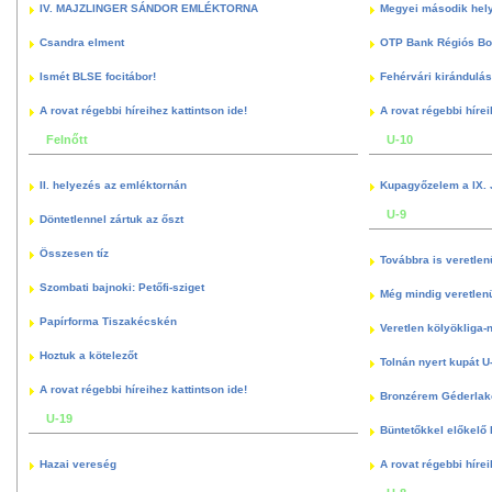
IV. MAJZLINGER SÁNDOR EMLÉKTORNA
Megyei második hely
Csandra elment
OTP Bank Régiós Boz
Ismét BLSE focitábor!
Fehérvári kirándulás
A rovat régebbi híreihez kattintson ide!
A rovat régebbi hírei
Felnőtt
U-10
II. helyezés az emléktornán
Kupagyőzelem a IX. 
U-9
Döntetlennel zártuk az őszt
Összesen tíz
Továbbra is veretlen
Szombati bajnoki: Petőfi-sziget
Még mindig veretlenü
Papírforma Tiszakécskén
Veretlen kölyökliga-
Hoztuk a kötelezőt
Tolnán nyert kupát U
A rovat régebbi híreihez kattintson ide!
Bronzérem Géderlak
U-19
Büntetőkkel előkelő I
Hazai vereség
A rovat régebbi hírei