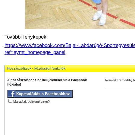
További fényképek:
https://www.facebook.com/Bajai-Labdarúgó-Sportegyesü
ref=aymt_homepage_panel
Hozzászólások - közösségi funkciók
A hozzászóláshoz be kell jelentkeznie a Facebook
Nem érkezett eddig h
fiókjába!
Kapcsolódás a Facebookhoz
Maradjak bejelentkezve?