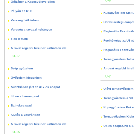
U-8
Gólzápor a Kaposvölgye ellen
Pályán az U19
Kupagyőzelem Kisku
Vereség hétközben
Horfer-serleg utánpó
Vereség a tavaszi nyitányon
Regionális Fesztivál
5-ek lettünk
Focihétvége az U8-n
A rovat régebbi híreihez kattintson ide!
Regionális Fesztivál
U-17
Tornagyőzelem Toln
Szép győzelem
A rovat régebbi hírei
U-7
Győzelem idegenben
Ausztriában járt az U17-es csapat
Újévi tornagyőzelem
Itthon a három pont
Tornagyőzelem a VII.
Bajnokcsapat!
Kupagyőzelem Paks
Kiütés a Vasváriban
Tornagyőzelem Kisk
A rovat régebbi híreihez kattintson ide!
U7-es csapatunk a S
U-15