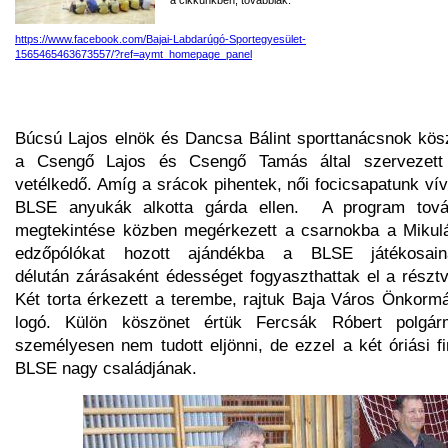
https://www.facebook.com/Bajai-Labdarúgó-Sportegyesület-
1565465463673557/?ref=aymt_homepage_panel
Búcsú Lajos elnök és Dancsa Bálint sporttanácsnok kösz
a Csengő Lajos és Csengő Tamás által szervezett é
vetélkedő. Amíg a srácok pihentek, női focicsapatunk ví
BLSE anyukák alkotta gárda ellen. A program továb
megtekintése közben megérkezett a csarnokba a Mikulás
edzőpólókat hozott ajándékba a BLSE játékosain
délután zárásaként édességet fogyaszthattak el a részt
Két torta érkezett a terembe, rajtuk Baja Város Önkormán
logó. Külön köszönet értük Fercsák Róbert polgár
személyesen nem tudott eljönni, de ezzel a két óriási 
BLSE nagy családjának.