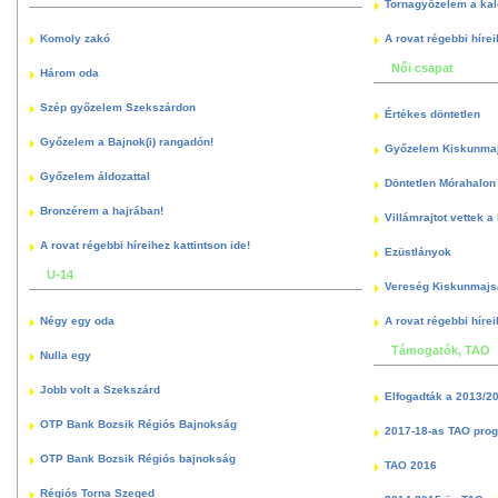
Tornagyőzelem a kal
Komoly zakó
A rovat régebbi hírei
Női csapat
Három oda
Szép győzelem Szekszárdon
Értékes döntetlen
Győzelem a Bajnok(i) rangadón!
Győzelem Kiskunma
Győzelem áldozattal
Döntetlen Mórahalon 
Bronzérem a hajrában!
Villámrajtot vettek a
A rovat régebbi híreihez kattintson ide!
Ezüstlányok
U-14
Vereség Kiskunmajs
Négy egy oda
A rovat régebbi hírei
Támogatók, TAO
Nulla egy
Jobb volt a Szekszárd
Elfogadták a 2013/2
OTP Bank Bozsik Régiós Bajnokság
2017-18-as TAO pro
OTP Bank Bozsik Régiós bajnokság
TAO 2016
Régiós Torna Szeged