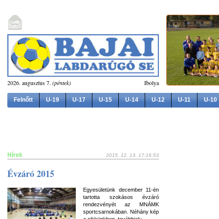
2026. augusztus 7.
(péntek)
Ibolya
Felnőtt
U-19
U-17
U-15
U-14
U-12
U-11
U-10
Hírek
2015. 12. 13. 17:16:53
Évzáró 2015
Egyesületünk december 11-én
tartotta szokásos évzáró
rendezvényét az MNÁMK
sportcsarnokában. Néhány kép
a cikkünkben, továbbiak: