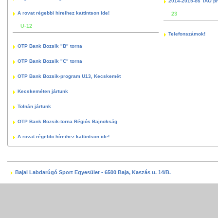
2014-2015-ös TAO p
A rovat régebbi híreihez kattintson ide!
23
U-12
Telefonszámok!
OTP Bank Bozsik "B" torna
OTP Bank Bozsik "C" torna
OTP Bank Bozsik-program U13, Kecskemét
Kecskeméten jártunk
Tolnán jártunk
OTP Bank Bozsik-torna Régiós Bajnokság
A rovat régebbi híreihez kattintson ide!
Bajai Labdarúgó Sport Egyesület - 6500 Baja, Kaszás u. 14/B.