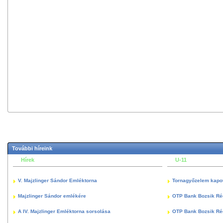
További híreink
Hírek
U-11
V. Majzlinger Sándor Emléktorna
Tornagyőzelem kapott
Majzlinger Sándor emlékére
OTP Bank Bozsik Ré
A IV. Majzlinger Emléktorna sorsolása
OTP Bank Bozsik Ré