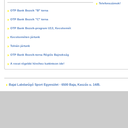
Telefonszámok!
OTP Bank Bozsik "B" torna
OTP Bank Bozsik "C" torna
OTP Bank Bozsik-program U13, Kecskemét
Kecskeméten jártunk
Tolnán jártunk
OTP Bank Bozsik-torna Régiós Bajnokság
A rovat régebbi híreihez kattintson ide!
Bajai Labdarúgó Sport Egyesület - 6500 Baja, Kaszás u. 14/B.