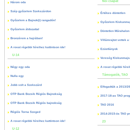
Női csapat
Három oda
Szép győzelem Szekszárdon
Értékes döntetlen
Győzelem a Bajnok(i) rangadón!
Győzelem Kiskunma
Győzelem áldozattal
Döntetlen Mórahalon 
Bronzérem a hajrában!
Villámrajtot vettek a
A rovat régebbi híreihez kattintson ide!
Ezüstlányok
U-14
Vereség Kiskunmajs
Négy egy oda
A rovat régebbi hírei
Támogatók, TAO
Nulla egy
Jobb volt a Szekszárd
Elfogadták a 2013/2
OTP Bank Bozsik Régiós Bajnokság
2017-18-as TAO pro
OTP Bank Bozsik Régiós bajnokság
TAO 2016
Régiós Torna Szeged
2014-2015-ös TAO p
A rovat régebbi híreihez kattintson ide!
23
U-12