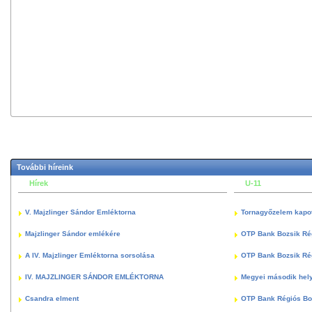
További híreink
Hírek
U-11
V. Majzlinger Sándor Emléktorna
Tornagyőzelem kapott
Majzlinger Sándor emlékére
OTP Bank Bozsik Ré
A IV. Majzlinger Emléktorna sorsolása
OTP Bank Bozsik Ré
IV. MAJZLINGER SÁNDOR EMLÉKTORNA
Megyei második hely
Csandra elment
OTP Bank Régiós Boz