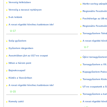
Vereség hétközben
Horfer-serleg utánpó
Vereség a tavaszi nyitányon
Regionális Fesztivál
5-ek lettünk
Focihétvége az U8-n
A rovat régebbi híreihez kattintson ide!
Regionális Fesztivál
U-17
Tornagyőzelem Toln
Szép győzelem
A rovat régebbi hírei
U-7
Győzelem idegenben
Ausztriában járt az U17-es csapat
Újévi tornagyőzelem
Itthon a három pont
Tornagyőzelem a VII.
Bajnokcsapat!
Kupagyőzelem Paks
Kiütés a Vasváriban
Tornagyőzelem Kisk
A rovat régebbi híreihez kattintson ide!
U7-es csapatunk a S
U-15
Tornagyőzelem a kal
Komoly zakó
A rovat régebbi hírei