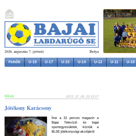
2026. augusztus 7.
(péntek)
Ibolya
Felnőtt
U-19
U-17
U-15
U-14
U-12
U-11
U-10
Hírek
2015. 12. 28. 22:13:17
Jótékony Karácsony
Íme a 32 perces magazin a
Bajai Televízió és bajai
sportegyesületek, köztük a
BLSE jótékonysági akciójáról: