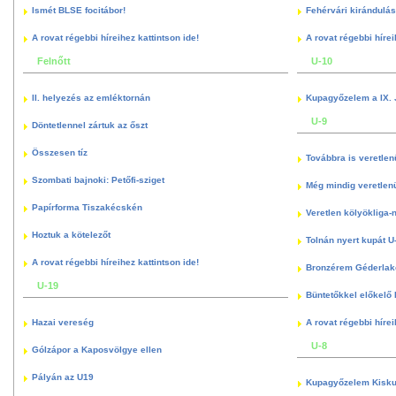
Ismét BLSE focitábor!
Fehérvári kirándulás
A rovat régebbi híreihez kattintson ide!
A rovat régebbi hírei
Felnőtt
U-10
II. helyezés az emléktornán
Kupagyőzelem a IX. 
U-9
Döntetlennel zártuk az őszt
Összesen tíz
Továbbra is veretlen
Szombati bajnoki: Petőfi-sziget
Még mindig veretlenü
Papírforma Tiszakécskén
Veretlen kölyökliga-
Hoztuk a kötelezőt
Tolnán nyert kupát U
A rovat régebbi híreihez kattintson ide!
Bronzérem Géderlak
U-19
Büntetőkkel előkelő I
Hazai vereség
A rovat régebbi hírei
U-8
Gólzápor a Kaposvölgye ellen
Pályán az U19
Kupagyőzelem Kisku