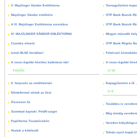
V. Majzlinger Sándor Emléktorna
Tornagyőzelem kapott
Majzlinger Sándor emlékére
OTP Bank Bozsik Ré
A IV. Majzlinger Emléktorna sorsolása
OTP Bank Bozsik Ré
IV. MAJZLINGER SÁNDOR EMLÉKTORNA
Megyei második hely
Csandra elment
OTP Bank Régiós Boz
Ismét BLSE focitábor!
Fehérvári kirándulás
A rovat régebbi híreihez kattintson ide!
A rovat régebbi hírei
Felnőtt
U-10
II. helyezés az emléktornán
Kupagyőzelem a IX. 
U-9
Döntetlennel zártuk az őszt
Összesen tíz
Továbbra is veretlen
Szombati bajnoki: Petőfi-sziget
Még mindig veretlenü
Papírforma Tiszakécskén
Veretlen kölyökliga-
Hoztuk a kötelezőt
Tolnán nyert kupát U