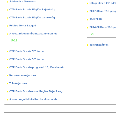
Jobb volt a Szekszárd
Elfogadták a 2013/2
OTP Bank Bozsik Régiós Bajnokság
2017-18-as TAO pro
OTP Bank Bozsik Régiós bajnokság
TAO 2016
Régiós Torna Szeged
2014-2015-ös TAO p
A rovat régebbi híreihez kattintson ide!
23
U-12
Telefonszámok!
OTP Bank Bozsik "B" torna
OTP Bank Bozsik "C" torna
OTP Bank Bozsik-program U13, Kecskemét
Kecskeméten jártunk
Tolnán jártunk
OTP Bank Bozsik-torna Régiós Bajnokság
A rovat régebbi híreihez kattintson ide!