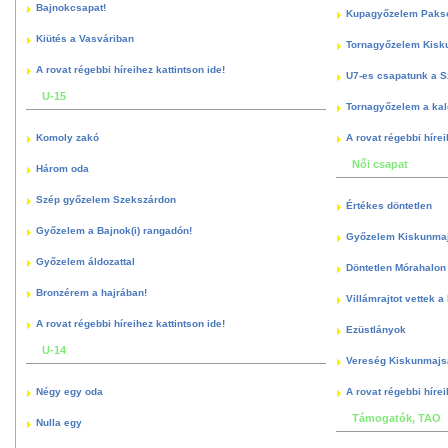
Bajnokcsapat!
Kupagyőzelem Paks
Kiütés a Vasváriban
Tornagyőzelem Kisk
A rovat régebbi híreihez kattintson ide!
U7-es csapatunk a S
U-15
Tornagyőzelem a kal
Komoly zakó
A rovat régebbi hírei
Női csapat
Három oda
Szép győzelem Szekszárdon
Értékes döntetlen
Győzelem a Bajnok(i) rangadón!
Győzelem Kiskunma
Győzelem áldozattal
Döntetlen Mórahalon 
Bronzérem a hajrában!
Villámrajtot vettek a
A rovat régebbi híreihez kattintson ide!
Ezüstlányok
U-14
Vereség Kiskunmajs
Négy egy oda
A rovat régebbi hírei
Támogatók, TAO
Nulla egy