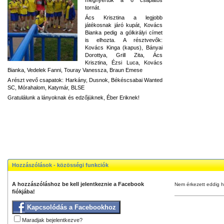
tornát.
Ács Krisztina a legjobb
játékosnak járó kupát, Kovács
Bianka pedig a gólkirályi címet
is elhozta. A résztvevők:
Kovács Kinga (kapus), Bányai
Dorottya, Grill Zita, Ács
Krisztina, Ézsi Luca, Kovács
Bianka, Vedelek Fanni, Touray Vanessza, Braun Emese
A részt vevő csapatok: Harkány, Dusnok, Békéscsabai Wanted
SC, Mórahalom, Katymár, BLSE
Gratulálunk a lányoknak és edzőjüknek, Éber Eriknek!
Hozzászólások - közösségi funkciók
A hozzászóláshoz be kell jelentkeznie a Facebook
Nem érkezett eddig h
fiókjába!
Kapcsolódás a Facebookhoz
Maradjak bejelentkezve?