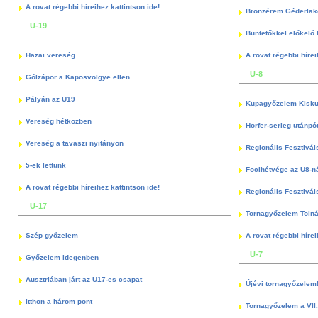
A rovat régebbi híreihez kattintson ide!
Bronzérem Géderlak
U-19
Büntetőkkel előkelő I
Hazai vereség
A rovat régebbi hírei
U-8
Gólzápor a Kaposvölgye ellen
Pályán az U19
Kupagyőzelem Kisku
Vereség hétközben
Horfer-serleg utánpó
Vereség a tavaszi nyitányon
Regionális Fesztivál
5-ek lettünk
Focihétvége az U8-n
A rovat régebbi híreihez kattintson ide!
Regionális Fesztivál
U-17
Tornagyőzelem Toln
Szép győzelem
A rovat régebbi hírei
U-7
Győzelem idegenben
Ausztriában járt az U17-es csapat
Újévi tornagyőzelem
Itthon a három pont
Tornagyőzelem a VII.