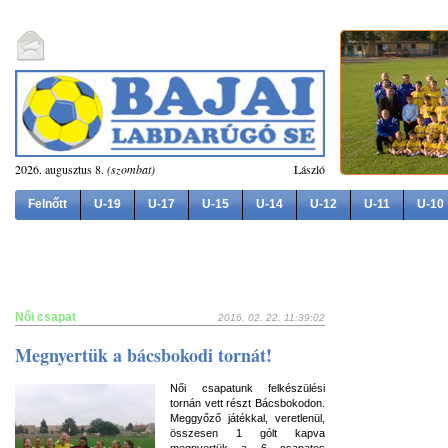
2026. augusztus 8.
(szombat)
László
Felnőtt
U-19
U-17
U-15
U-14
U-12
U-11
U-10
Női csapat
2016. 02. 22. 11:39:02
Megnyertük a bácsbokodi tornát!
Női csapatunk felkészülési
tornán vett részt Bácsbokodon.
Meggyőző játékkal, veretlenül,
összesen 1 gólt kapva
megnyertük a 6 csapatos