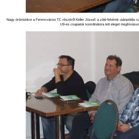
Nagy örömünkre a Ferencvárosi TC részéről Keller József, a zöld-fehérek utánpótlás s
U9-es csapatok koordinátora tett eleget meghívásu