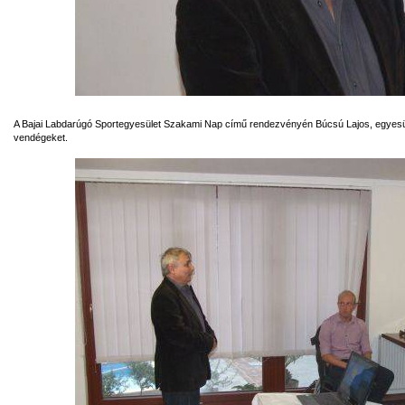
A Bajai Labdarúgó Sportegyesület Szakami Nap című rendezvényén Búcsú Lajos, egyesül
vendégeket.