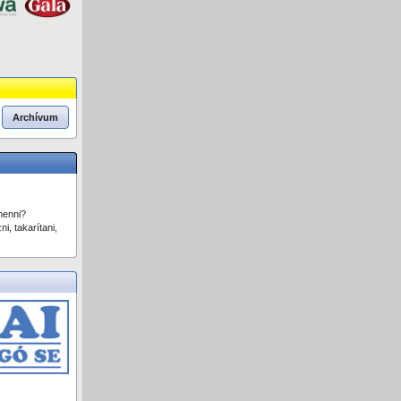
Archívum
menni?
i, takarítani,