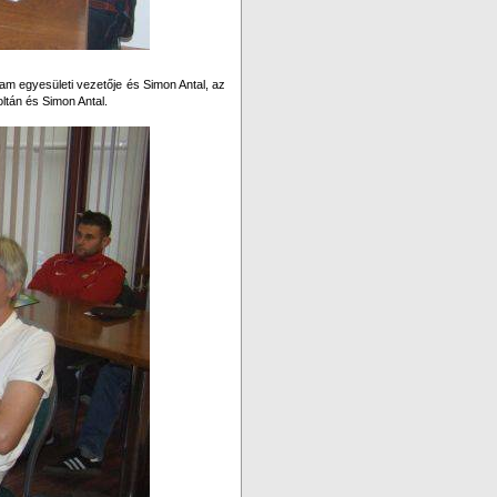
m egyesületi vezetője és Simon Antal, az
ltán és Simon Antal.