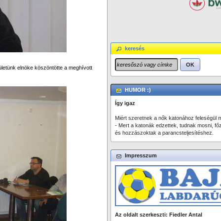
keresés
OK
etünk elnöke köszöntötte a meghívott
HUMOR :)
Így igaz
Miért szeretnek a nők katonához feleségül 
- Mert a katonák edzettek, tudnak mosni, főzn
és hozzászoktak a parancsteljesítéshez.
Impresszum
Az oldalt szerkeszti: Fiedler Antal