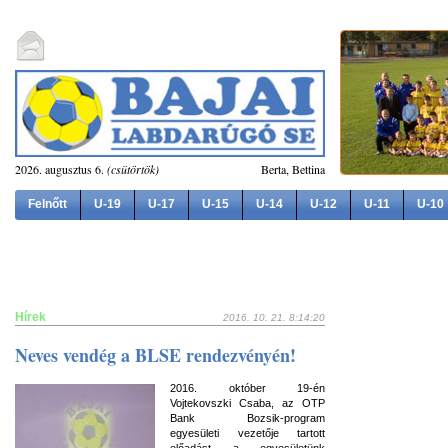
2026. augusztus 6.
(csütörtök)
Berta, Bettina
Felnőtt
U-19
U-17
U-15
U-14
U-12
U-11
U-10
Hírek
2016. 10. 21. 8:14:20
Neves vendég a BLSE rendezvényén!
2016. október 19-én
Vojtekovszki Csaba, az OTP
Bank Bozsik-program
egyesületi vezetője tartott
előadást a egyesületünk