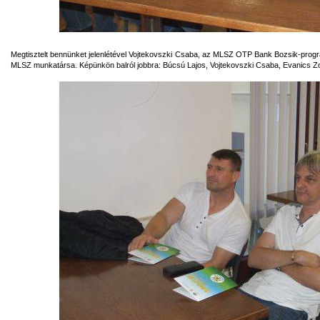
Megtisztelt bennünket jelenlétével Vojtekovszki Csaba, az MLSZ OTP Bank Bozsik-progra
MLSZ munkatársa. Képünkön balról jobbra: Búcsú Lajos, Vojtekovszki Csaba, Evanics Zo