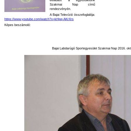
Szakmai Nap című
rendezvényén.
A Bajai Televízió összefoglalója:
https://www.youtube.com/watch?v=kHpq-AKrXrs
Képes beszámoló:
Bajai Labdarúgó Sportegyesület Szakmai Nap 2016. okt