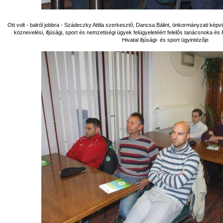
Ott volt - balról jobbra - Szádeczky Attila szerkesztő, Dancsa Bálint, önkormányzati képv
köznevelési, ifjúsági, sport és nemzetiségi ügyek felügyeletéért felelős tanácsnoka é
Hivatal ifjúsági- és sport ügyintézője