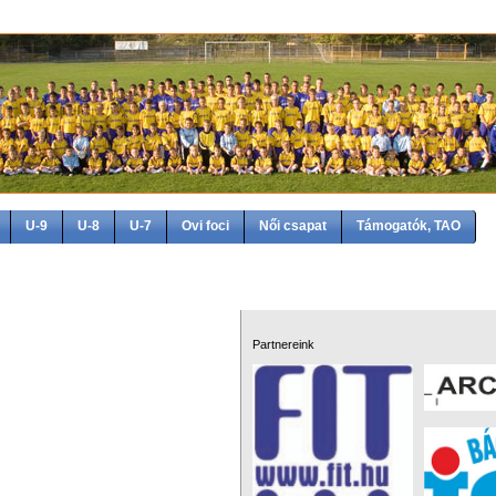
U-9
U-8
U-7
Ovi foci
Női csapat
Támogatók, TAO
Partnereink