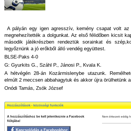
A pályán egy igen agresszív, kemény csapat volt az e
megnehezítették a dolgunkat. Az első félidőben kicsit ka
második játékrészben rendeztük sorainkat és szép,kom
legyőznünk a jó erőkből álló vendég együttest.
BLSE-Paks 4-0
G: Gyurkits G., Száhl P., Jánosi P., Kvala K.
A hétvégén 28-án Kozármislenybe utazunk. Remélhetől
elmúlt 2 meccsen abbahagytuk és akkor újra örülhetünk 
Onódi Tamás, Zsók József
Hozzászólások - közösségi funkciók
A hozzászóláshoz be kell jelentkeznie a Facebook
Nem érkezett eddig h
fiókjába!
Kapcsolódás a Facebookhoz