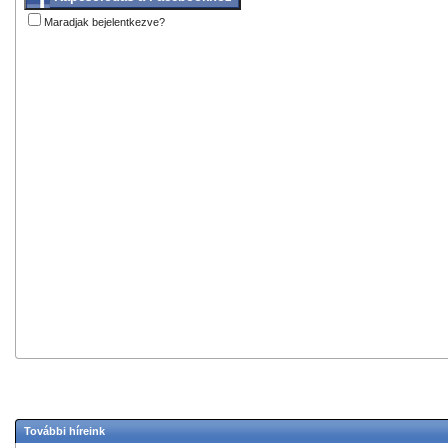
Maradjak bejelentkezve?
További híreink