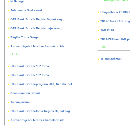
Nulla egy
Jobb volt a Szekszárd
Elfogadták a 2013/2
OTP Bank Bozsik Régiós Bajnokság
2017-18-as TAO pro
OTP Bank Bozsik Régiós bajnokság
TAO 2016
Régiós Torna Szeged
2014-2015-ös TAO p
A rovat régebbi híreihez kattintson ide!
23
U-12
Telefonszámok!
OTP Bank Bozsik "B" torna
OTP Bank Bozsik "C" torna
OTP Bank Bozsik-program U13, Kecskemét
Kecskeméten jártunk
Tolnán jártunk
OTP Bank Bozsik-torna Régiós Bajnokság
A rovat régebbi híreihez kattintson ide!