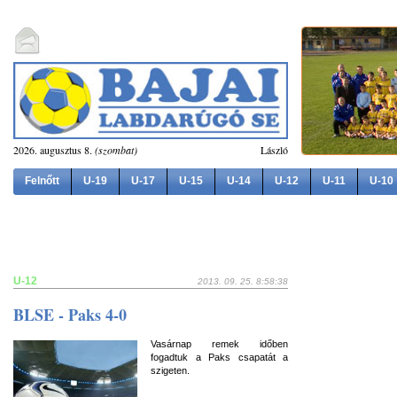
2026. augusztus 8.
(szombat)
László
Felnőtt
U-19
U-17
U-15
U-14
U-12
U-11
U-10
U-12
2013. 09. 25. 8:58:38
BLSE - Paks 4-0
Vasárnap remek időben
fogadtuk a Paks csapatát a
szigeten.