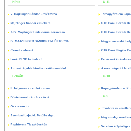
Hírek
U-11
V. Majzlinger Sándor Emléktorna
Tornagyőzelem kapott
Majzlinger Sándor emlékére
OTP Bank Bozsik Ré
A IV. Majzlinger Emléktorna sorsolása
OTP Bank Bozsik Ré
IV. MAJZLINGER SÁNDOR EMLÉKTORNA
Megyei második hely
Csandra elment
OTP Bank Régiós Boz
Ismét BLSE focitábor!
Fehérvári kirándulás
A rovat régebbi híreihez kattintson ide!
A rovat régebbi hírei
Felnőtt
U-10
II. helyezés az emléktornán
Kupagyőzelem a IX. 
U-9
Döntetlennel zártuk az őszt
Összesen tíz
Továbbra is veretlen
Szombati bajnoki: Petőfi-sziget
Még mindig veretlenü
Papírforma Tiszakécskén
Veretlen kölyökliga-