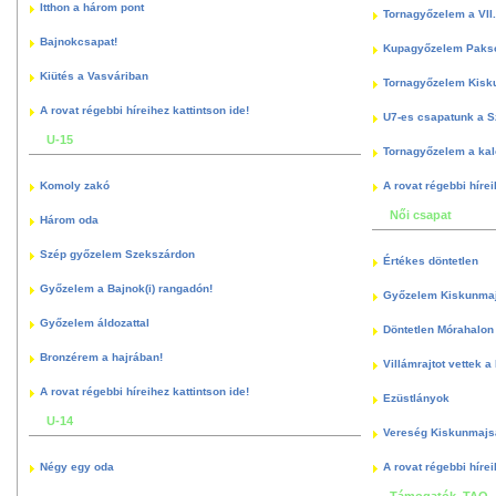
Itthon a három pont
Tornagyőzelem a VII.
Bajnokcsapat!
Kupagyőzelem Paks
Kiütés a Vasváriban
Tornagyőzelem Kisk
A rovat régebbi híreihez kattintson ide!
U7-es csapatunk a S
U-15
Tornagyőzelem a kal
Komoly zakó
A rovat régebbi hírei
Női csapat
Három oda
Szép győzelem Szekszárdon
Értékes döntetlen
Győzelem a Bajnok(i) rangadón!
Győzelem Kiskunma
Győzelem áldozattal
Döntetlen Mórahalon 
Bronzérem a hajrában!
Villámrajtot vettek a
A rovat régebbi híreihez kattintson ide!
Ezüstlányok
U-14
Vereség Kiskunmajs
Négy egy oda
A rovat régebbi hírei
Támogatók, TAO