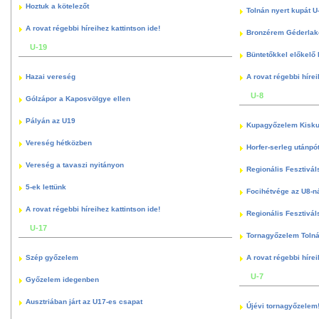
Hoztuk a kötelezőt
Tolnán nyert kupát U
A rovat régebbi híreihez kattintson ide!
Bronzérem Géderlak
U-19
Büntetőkkel előkelő I
Hazai vereség
A rovat régebbi hírei
U-8
Gólzápor a Kaposvölgye ellen
Pályán az U19
Kupagyőzelem Kisku
Vereség hétközben
Horfer-serleg utánpó
Vereség a tavaszi nyitányon
Regionális Fesztivál
5-ek lettünk
Focihétvége az U8-n
A rovat régebbi híreihez kattintson ide!
Regionális Fesztivál
U-17
Tornagyőzelem Toln
Szép győzelem
A rovat régebbi hírei
U-7
Győzelem idegenben
Ausztriában járt az U17-es csapat
Újévi tornagyőzelem