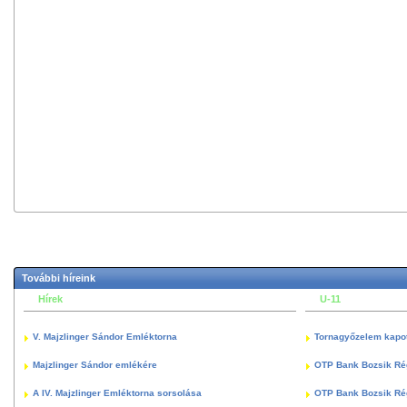
További híreink
Hírek
U-11
V. Majzlinger Sándor Emléktorna
Tornagyőzelem kapott
Majzlinger Sándor emlékére
OTP Bank Bozsik Ré
A IV. Majzlinger Emléktorna sorsolása
OTP Bank Bozsik Ré