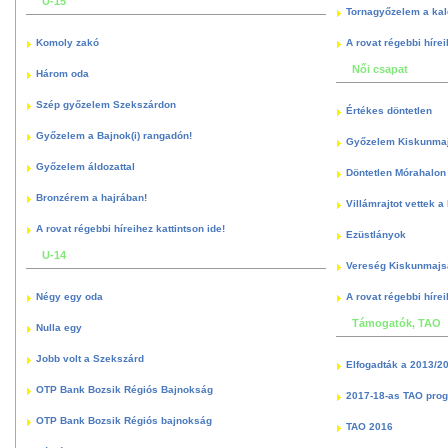
U-15
Tornagyőzelem a kal
Komoly zakó
A rovat régebbi hírei
Női csapat
Három oda
Szép győzelem Szekszárdon
Értékes döntetlen
Győzelem a Bajnok(i) rangadón!
Győzelem Kiskunma
Győzelem áldozattal
Döntetlen Mórahalon 
Bronzérem a hajrában!
Villámrajtot vettek a
A rovat régebbi híreihez kattintson ide!
Ezüstlányok
U-14
Vereség Kiskunmajs
Négy egy oda
A rovat régebbi hírei
Támogatók, TAO
Nulla egy
Jobb volt a Szekszárd
Elfogadták a 2013/2
OTP Bank Bozsik Régiós Bajnokság
2017-18-as TAO pro
OTP Bank Bozsik Régiós bajnokság
TAO 2016