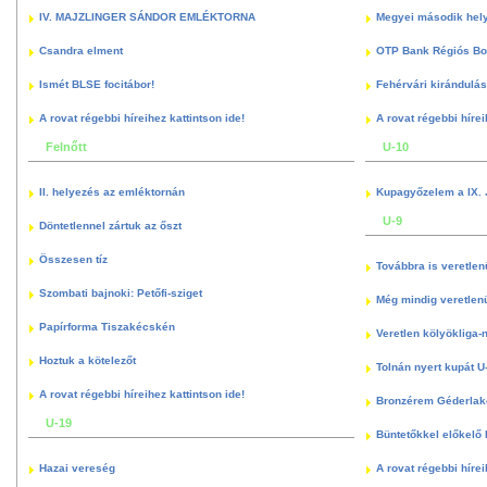
IV. MAJZLINGER SÁNDOR EMLÉKTORNA
Megyei második hely
Csandra elment
OTP Bank Régiós Boz
Ismét BLSE focitábor!
Fehérvári kirándulás
A rovat régebbi híreihez kattintson ide!
A rovat régebbi hírei
Felnőtt
U-10
II. helyezés az emléktornán
Kupagyőzelem a IX. 
U-9
Döntetlennel zártuk az őszt
Összesen tíz
Továbbra is veretlen
Szombati bajnoki: Petőfi-sziget
Még mindig veretlenü
Papírforma Tiszakécskén
Veretlen kölyökliga-
Hoztuk a kötelezőt
Tolnán nyert kupát U
A rovat régebbi híreihez kattintson ide!
Bronzérem Géderlak
U-19
Büntetőkkel előkelő I
Hazai vereség
A rovat régebbi hírei