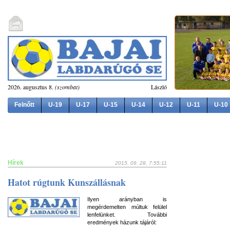
2026. augusztus 8.
(szombat)
László
Felnőtt
U-19
U-17
U-15
U-14
U-12
U-11
U-10
Hírek
2015. 09. 28. 7:55:11
Hatot rúgtunk Kunszállásnak
Ilyen arányban is
megérdemelten múltuk felülel
lenfelünket. További
eredmények házunk tájáról: