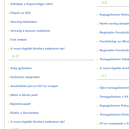
U-8
Gólzápor a Kaposvölgye ellen
Pályán az U19
Kupagyőzelem Kisku
Vereség hétközben
Horfer-serleg utánpó
Vereség a tavaszi nyitányon
Regionális Fesztivál
5-ek lettünk
Focihétvége az U8-n
A rovat régebbi híreihez kattintson ide!
Regionális Fesztivál
U-17
Tornagyőzelem Toln
Szép győzelem
A rovat régebbi hírei
U-7
Győzelem idegenben
Ausztriában járt az U17-es csapat
Újévi tornagyőzelem
Itthon a három pont
Tornagyőzelem a VII.
Bajnokcsapat!
Kupagyőzelem Paks
Kiütés a Vasváriban
Tornagyőzelem Kisk
A rovat régebbi híreihez kattintson ide!
U7-es csapatunk a S