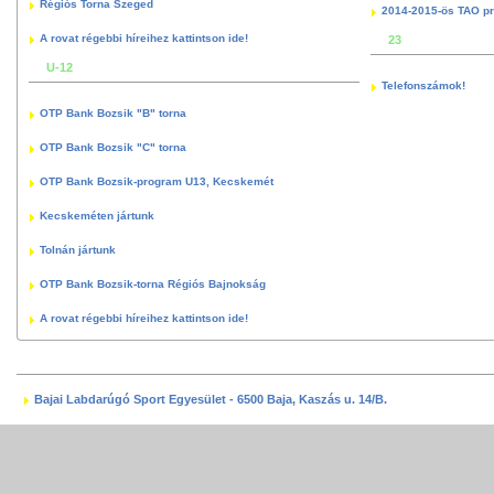
Régiós Torna Szeged
2014-2015-ös TAO p
A rovat régebbi híreihez kattintson ide!
23
U-12
Telefonszámok!
OTP Bank Bozsik "B" torna
OTP Bank Bozsik "C" torna
OTP Bank Bozsik-program U13, Kecskemét
Kecskeméten jártunk
Tolnán jártunk
OTP Bank Bozsik-torna Régiós Bajnokság
A rovat régebbi híreihez kattintson ide!
Bajai Labdarúgó Sport Egyesület - 6500 Baja, Kaszás u. 14/B.